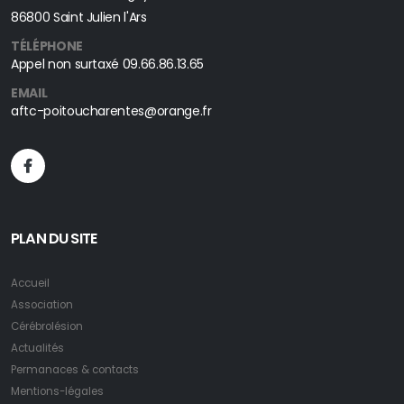
86800 Saint Julien l'Ars
TÉLÉPHONE
Appel non surtaxé
09.66.86.13.65
EMAIL
aftc-poitoucharentes@orange.fr
PLAN DU SITE
Accueil
Association
Cérébrolésion
Actualités
Permanaces & contacts
Mentions-légales