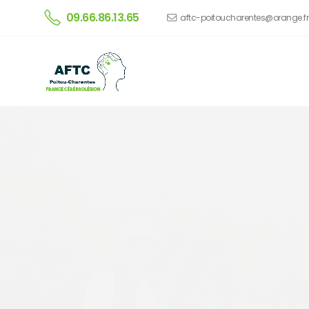
09.66.86.13.65
aftc-poitoucharentes@orange.fr
GEM
Groupe d'Entraide 