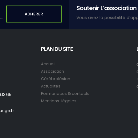
Soutenir L’association
ADHÉRER
Adhérer à une association, c'est s'inscrire dans un lien de solidarité et de partage.
PLAN DU SITE
Accueil
Association
Cérébrolésion
Actualités
Permanaces & contacts
.13.65
Mentions-légales
ange.fr