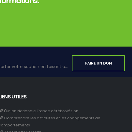
nformations.
FAIRE UN DON
Vous avez la possibilité d’apporter votre soutien en faisant un don.
LIENS UTILES
l'Union Nationale France cérébrolésion
Comprendre les difficultés et les changements de
comportements