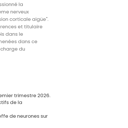
ssionné la
tème nerveux
on corticale aigüe".
ences et titulaire
is dans le
 menées dans ce
n charge du
remier trimestre 2026.
tifs de la
reffe de neurones sur