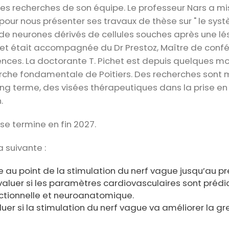
 les recherches de son équipe. Le professeur Nars a mi
 pour nous présenter ses travaux de thèse sur " le sys
e neurones dérivés de cellules souches après une lési
het était accompagnée du Dr Prestoz, Maître de confér
ences. La doctorante T. Pichet est depuis quelques mo
erche fondamentale de Poitiers. Des recherches sont
long terme, des visées thérapeutiques dans la prise e
.
se termine en fin 2027.
a suivante :
e au point de la stimulation du nerf vague jusqu’au p
 évaluer si les paramètres cardiovasculaires sont prédic
ctionnelle et neuroanatomique.
valuer si la stimulation du nerf vague va améliorer la g