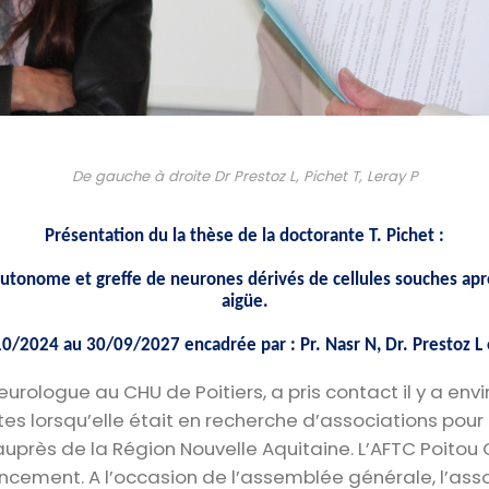
De gauche à droite Dr Prestoz L, Pichet T, Leray P
Présentation du la thèse de la doctorante T. Pichet :
tonome et greffe de neurones dérivés de cellules souches aprè
aigüe.
0/2024 au 30/09/2027 encadrée par : Pr. Nasr N, Dr. Prestoz L 
eurologue au CHU de Poitiers, a pris contact il y a en
es lorsqu’elle était en recherche d’associations pour
près de la Région Nouvelle Aquitaine. L’AFTC Poitou
ement. A l’occasion de l’assemblée générale, l’assoc