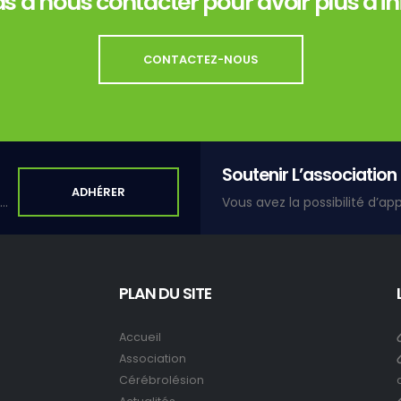
as à nous contacter pour avoir plus d'i
CONTACTEZ-NOUS
Soutenir L’association
ADHÉRER
Adhérer à une association, c'est s'inscrire dans un lien de solidarité et de partage.
PLAN DU SITE
Accueil
Association
Cérébrolésion