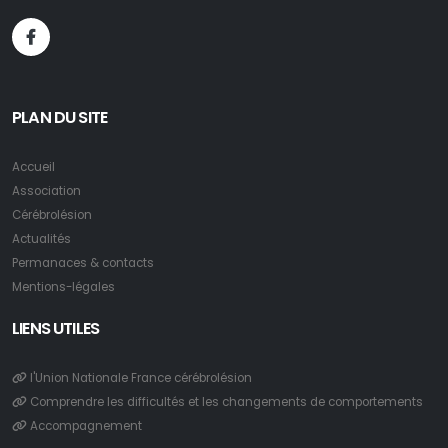
PLAN DU SITE
Accueil
Association
Cérébrolésion
Actualités
Permanaces & contacts
Mentions-légales
LIENS UTILES
l'Union Nationale France cérébrolésion
Comprendre les difficultés et les changements de comportements
Accompagnement